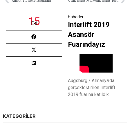
Armut Tip Soket Bağlama
Çelik Halat Manyetik Halat Testi
Haberler
15
Eki
Interlift 2019
Asansör
Fuarındayız
Augsburg / Almanya’da
gerçekleştirilen Interlift
2019 fuarına katıldık.
KATEGORİLER