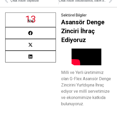
Çelik Halat Sapanlar
Çelik Halat Sonlandırma, Soket Bağlama
Sektörel Bilgiler
13
Nis
Asansör Denge
Zinciri İhraç
Ediyoruz
Milli ve Yerli üretimimiz
olan G-Flex Asansör Denge
Zincirini Yurtdışına İhraç
ediyor ve millî servetimize
ve ekonomimize katkıda
bulunuyoruz.